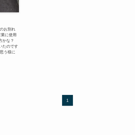
とのお別れ
営業に使用
方かな？
いたのです
々思う様に
1