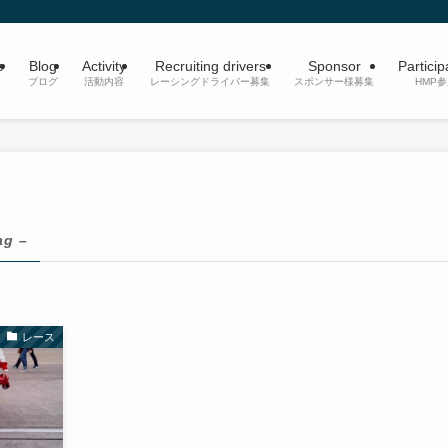
e
Blog
Activity
Recruiting drivers
Sponsor
Particip
ブログ
活動内容
レーシングドライバー募集
スポンサー様募集
HMP
ag –
レース