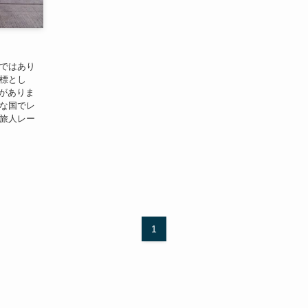
・ではあり
目標とし
のがありま
々な国でレ
『旅人レー
1