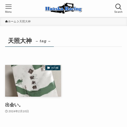
Menu
Search
ホーム
天照大神
天照大神
– tag –
その他
出会い。
2024年2月10日