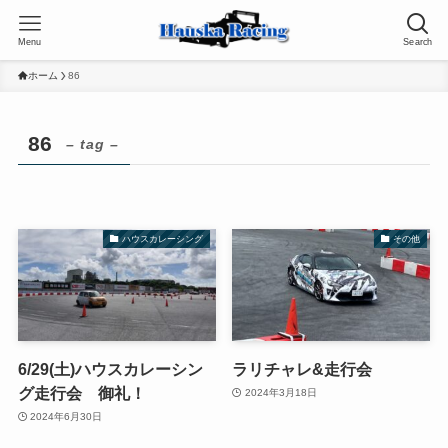
Menu
Search
ホーム
86
86
– tag –
ハウスカレーシング
その他
6/29(土)ハウスカレーシン
ラリチャレ&走行会
グ走行会 御礼！
2024年3月18日
2024年6月30日