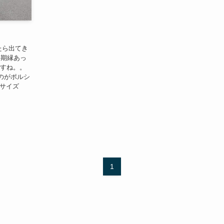
いたら出てき
一時期縁あっ
ですね。。
のがポルシ
いサイズ
1